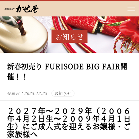
お知らせ
新春初売り FURISODE BIG FAIR開
催！！
登録日：
2025.12.28
お知らせ
２０２７年〜２０２９年（２００６
年４月２日生〜２００９年４月１日
生）にご成人式を迎えるお嬢様・ご
家族様へ