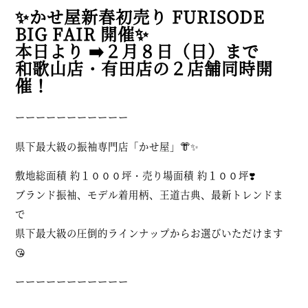
✨かせ屋新春初売り FURISODE
BIG FAIR 開催✨
本日より ➡️２月８日（日）まで
和歌山店・有田店の２店舗同時開
催！
ーーーーーーーーーーー
県下最大級の振袖専門店「かせ屋」👘✨
敷地総面積 約１０００坪・売り場面積 約１００坪❣️
ブランド振袖、モデル着用柄、王道古典、最新トレンドま
で
県下最大級の圧倒的ラインナップからお選びいただけます
😘
ーーーーーーーーーーー