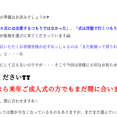
の準備はお済みでしょうか❓
々式には出席するつもりではなかった」
、
「式は洋服で行くつも
が振袖を選びに来てくださっています🤗
店いただくお客様皆様が必ずおっしゃるのは「まだ振袖って借り
」
と・・・💦
にして言えないのですが・・・そこで今回は皆様に大切なお知らせが
ださい❣️❣️
なら来年ご成人式の方でもまだ間に合います
、間に合わせます💪✨
っては数が少なくなっているものもありますが、まだまだ選んでい