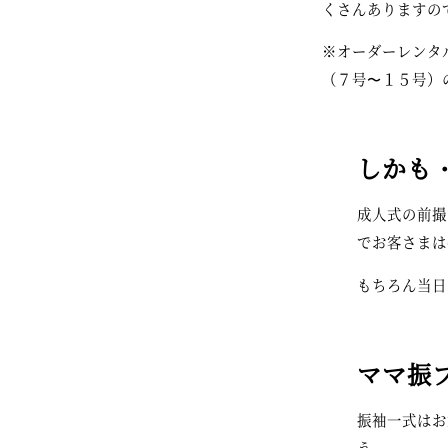
くさんありますの
※オーダーレンタ
（７号〜１５号）
しかも
成人式の前撮
でお客さまは手
もちろん当日
ママ振プ
振袖一式はお
う・・・