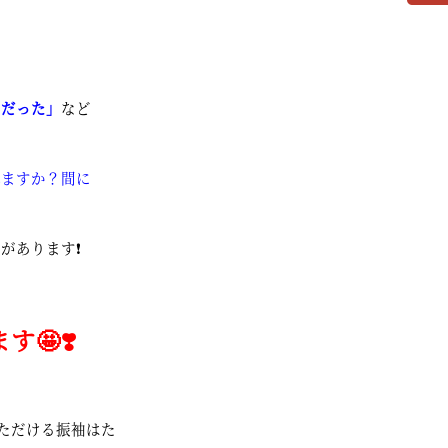
りだった」
など
れますか？間に
あります❗️
🤩❣️
ただける振袖はた