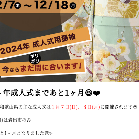
年成人式まであと1ヶ月😆❤️
和歌山県の主な成人式は
１月７日(日)、８日(月)
に開催されます😌
日)は岩出市のみ
と1ヶ月となりました👏✨