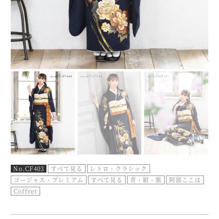
No.CF403
すべて見る
レトロ・クラシック
ゴージャス・プレミアム
すべて見る
青・紺・紫
阿部ここは
Coffret