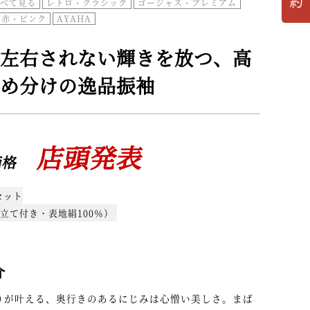
べて見る
レトロ・クラシック
ゴージャス・プレミアム
赤・ピンク
AYAHA
左右されない輝きを放つ、高
め分けの逸品振袖
店頭発表
価格
セット
立て付き・表地絹100％）
介
りが叶える、奥行きのあるにじみは心憎い美しさ。まば