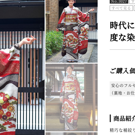
No.3027
す
すべて見る
時代に
度な染
ご購入
安心のフル
（裏地・お仕
商品紹
精巧な桶絞